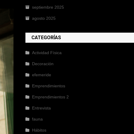
septiembre 2025
agosto 2025
CATEGORÍAS
Actividad Física
Decoración
efemeride
Emprendimientos
Emprendimientos 2
Entrevista
fauna
Hábitos