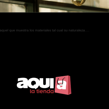
o aquel que muestra los materiales tal cual su naturaleza….