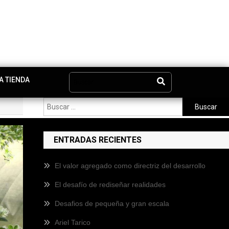
A TIENDA
ENTRADAS RECIENTES
El valor agregado como directriz del desarrollo
El desafío de rediseñar realidades
Desafios de pequeña y gran escala
Ariel Tarico