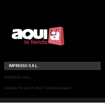
IMPRESSO S.R.L.
IMPRESSO S.R.L.
Ituzaingó 94. piso 4- Dpto 7-Córdoba-Capital