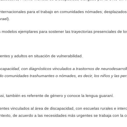
nternacionales para el trabajo en comunidades nómades; desplazados y
rael).
s modelos ejemplares para sostener las trayectorias presenciales de l
ntes y adultos en situación de vulnerabilidad.
discapacidad, con diagnósticos vinculados a trastornos de neurodesarro
e todo comunidades trashumantes o
nómades, es decir, los niños y las p
ssi, también es referente de género y conoce la lengua guaraní.
tes vinculados al área de discapacidad, con escuelas rurales e intercul
ontexto, de acuerdo a las necesidades más urgentes se trabaja con la