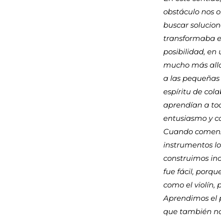
obstáculo
nos
o
buscar
solucion
transformaba 
posibilidad, en
mucho más allá
a las pequeñas
espíritu de cola
aprendían a to
entusiasmo
y
c
Cuando comenz
instrumentos lo
construimos inc
fue fácil, porq
como el violín, 
Aprendimos el p
que también no