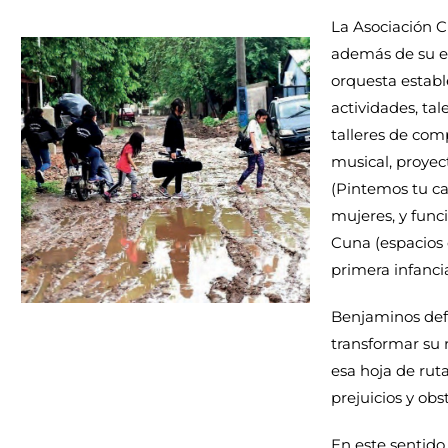
La Asociación C
además de su e
orquesta establ
actividades, tal
talleres de com
musical, proyec
(Pintemos tu c
mujeres, y func
Cuna (espacios 
primera infancia
Benjaminos defi
transformar su r
esa hoja de rut
prejuicios y obs
En este sentido